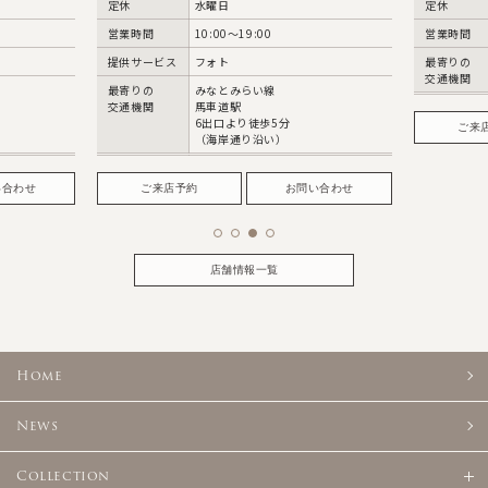
定休
水曜日
定休
火・
営業時間
10:00〜19:00
営業時間
10:0
提供サービス
フォト
最寄りの
JR仙
交通機関
徒歩5
最寄りの
みなとみらい線
交通機関
馬車道駅
6出口より徒歩5分
ご来店予約
（海岸通り沿い）
ご来店予約
お問い合わせ
店舗情報一覧
Home
News
Collection