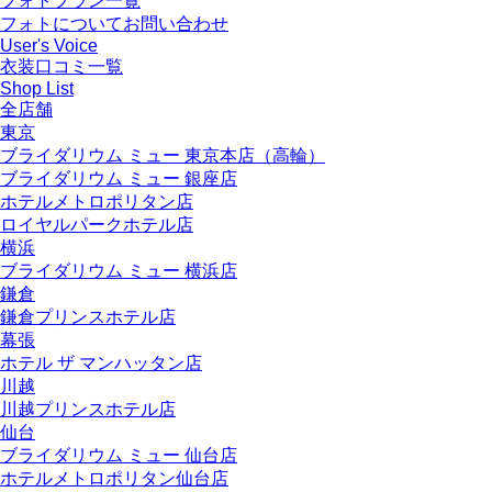
フォトプラン一覧
フォトについてお問い合わせ
User's Voice
衣装口コミ一覧
Shop List
全店舗
東京
ブライダリウム ミュー 東京本店（高輪）
ブライダリウム ミュー 銀座店
ホテルメトロポリタン店
ロイヤルパークホテル店
横浜
ブライダリウム ミュー 横浜店
鎌倉
鎌倉プリンスホテル店
幕張
ホテル ザ マンハッタン店
川越
川越プリンスホテル店
仙台
ブライダリウム ミュー 仙台店
ホテルメトロポリタン仙台店