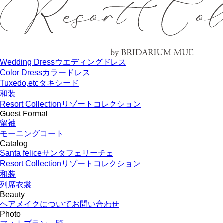
Wedding Dress
ウエディングドレス
Color Dress
カラードレス
Tuxedo,etc
タキシード
和装
Resort Collection
リゾートコレクション
Guest Formal
留袖
モーニングコート
Catalog
Santa felice
サンタフェリーチェ
Resort Collection
リゾートコレクション
和装
列席衣裳
Beauty
ヘアメイクについてお問い合わせ
Photo