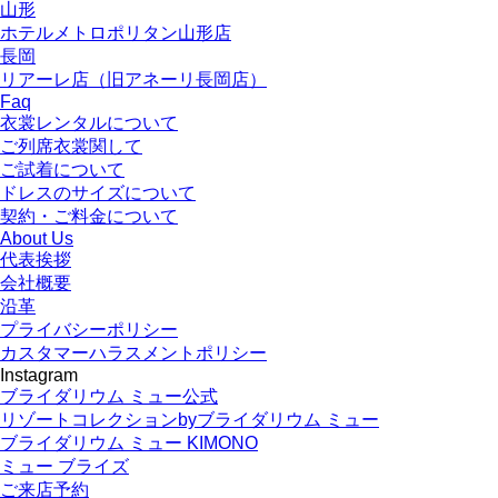
山形
ホテルメトロポリタン山形店
長岡
リアーレ店（旧アネーリ長岡店）
Faq
衣裳レンタルについて
ご列席衣裳関して
ご試着について
ドレスのサイズについて
契約・ご料金について
About Us
代表挨拶
会社概要
沿革
プライバシーポリシー
カスタマーハラスメントポリシー
Instagram
ブライダリウム ミュー公式
リゾートコレクションbyブライダリウム ミュー
ブライダリウム ミュー KIMONO
ミュー ブライズ
ご来店予約