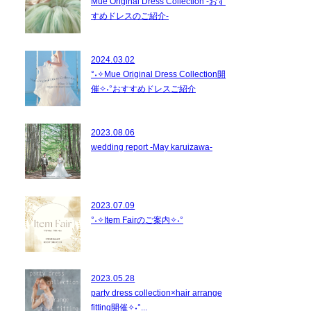
Mue Original Dress Collection -おす
すめドレスのご紹介-
2024.03.02
°˖✧Mue Original Dress Collection開
催✧˖°おすすめドレスご紹介
2023.08.06
wedding report -May karuizawa-
2023.07.09
°˖✧Item Fairのご案内✧˖°
2023.05.28
party dress collection×hair arrange
fitting開催✧˖°...