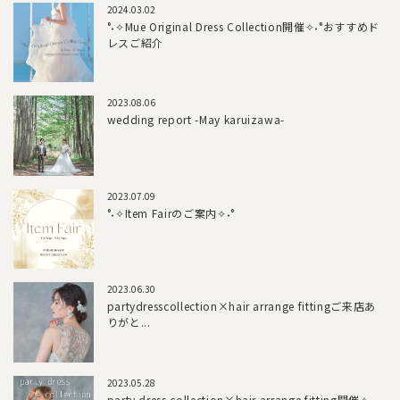
2024.03.02
°˖✧Mue Original Dress Collection開催✧˖°おすすめド
レスご紹介
2023.08.06
wedding report -May karuizawa-
2023.07.09
°˖✧Item Fairのご案内✧˖°
2023.06.30
partydresscollection×hair arrange fittingご来店あ
りがと...
2023.05.28
party dress collection×hair arrange fitting開催✧