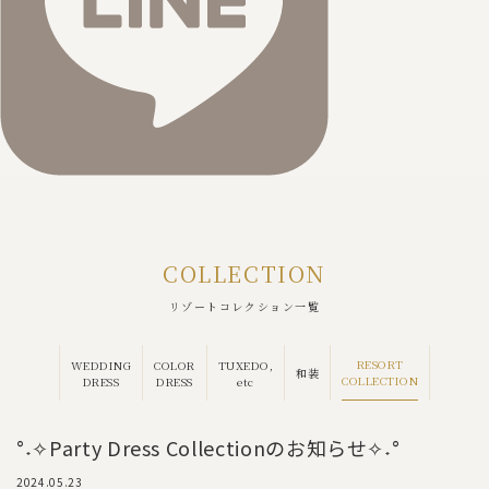
COLLECTION
リゾートコレクション一覧
RESORT
WEDDING
COLOR
TUXEDO,
和装
COLLECTION
DRESS
DRESS
etc
°˖✧Party Dress Collectionのお知らせ✧˖°
2024.05.23