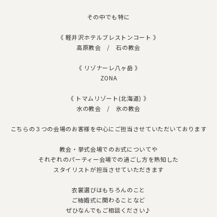
その中でも特に
《 軽井沢ホテルブレストンコート 》
高原教会 / 石の教会
《 リゾナーレ八ヶ岳 》
ZONA
《 トマムリゾート(北海道) 》
水の教会 / 氷の教会
こちらの３つの会場のお客様を中心にご担当させていただいておりま
す
教会・挙式会場でのお式についてや
それぞれのパーティー会場での過ごし方を熟知した
スタイリストが担当させていただきます
衣裳選びはもちろんのこと
ご結婚式に関わることなど
ぜひなんでもご相談ください♪