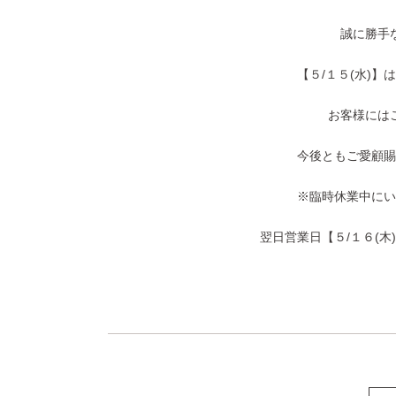
誠に勝手
【５/１５(水)
お客様には
今後ともご愛顧賜
※臨時休業中にい
翌日営業日【５/１６(