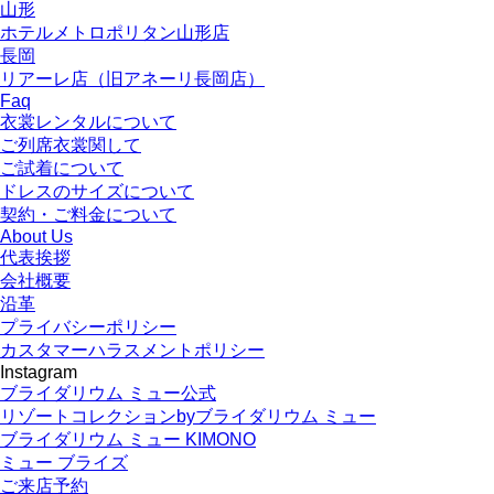
山形
ホテルメトロポリタン山形店
長岡
リアーレ店（旧アネーリ長岡店）
Faq
衣裳レンタルについて
ご列席衣裳関して
ご試着について
ドレスのサイズについて
契約・ご料金について
About Us
代表挨拶
会社概要
沿革
プライバシーポリシー
カスタマーハラスメントポリシー
Instagram
ブライダリウム ミュー公式
リゾートコレクションbyブライダリウム ミュー
ブライダリウム ミュー KIMONO
ミュー ブライズ
ご来店予約