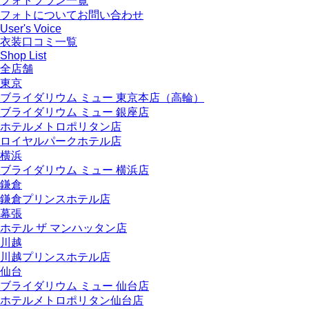
フォトプラン一覧
フォトについてお問い合わせ
User's Voice
衣装口コミ一覧
Shop List
全店舗
東京
ブライダリウム ミュー 東京本店（高輪）
ブライダリウム ミュー 銀座店
ホテルメトロポリタン店
ロイヤルパークホテル店
横浜
ブライダリウム ミュー 横浜店
鎌倉
鎌倉プリンスホテル店
幕張
ホテル ザ マンハッタン店
川越
川越プリンスホテル店
仙台
ブライダリウム ミュー 仙台店
ホテルメトロポリタン仙台店