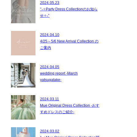
2024.05.23
°˖✧Party Dress Collectionのお知ら
せ✧˖°
2024.04.10
4/25～5/6 New Arrival Collection の
ご案内
2024.04.05
wedding report -March
yatsugatake-
2024.03.11
Mue Original Dress Collection -おす
すめドレスのご紹介-
2024.03.02