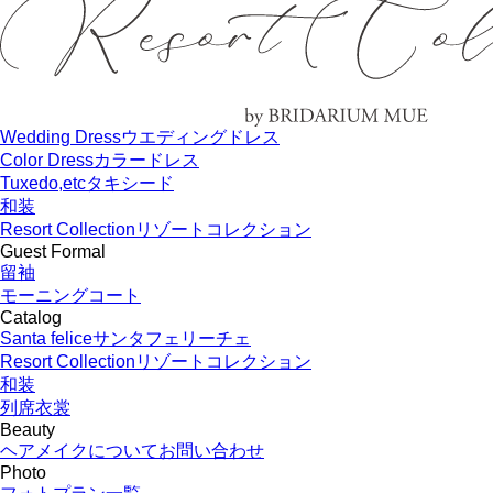
Wedding Dress
ウエディングドレス
Color Dress
カラードレス
Tuxedo,etc
タキシード
和装
Resort Collection
リゾートコレクション
Guest Formal
留袖
モーニングコート
Catalog
Santa felice
サンタフェリーチェ
Resort Collection
リゾートコレクション
和装
列席衣裳
Beauty
ヘアメイクについてお問い合わせ
Photo