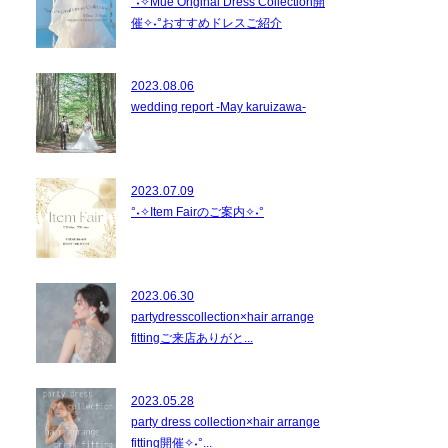
°˖✧Mue Original Dress Collection開
催✧˖°おすすめドレスご紹介
2023.08.06
wedding report -May karuizawa-
2023.07.09
°˖✧Item Fairのご案内✧˖°
2023.06.30
partydresscollection×hair arrange
fittingご来店ありがと...
2023.05.28
party dress collection×hair arrange
fitting開催✧˖°...