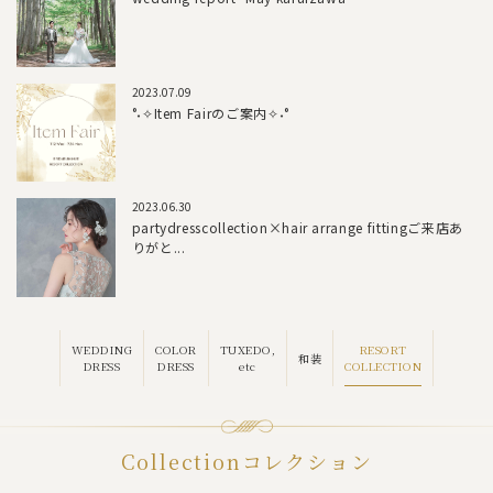
2023.07.09
°˖✧Item Fairのご案内✧˖°
2023.06.30
partydresscollection×hair arrange fittingご来店あ
りがと...
RESORT
WEDDING
COLOR
TUXEDO,
和装
COLLECTION
DRESS
DRESS
etc
Collection
コレクション