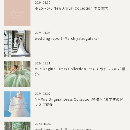
2024.04.10
4/25～5/6 New Arrival Collection のご案内
2024.04.05
wedding report -March yatsugatake-
2024.03.11
Mue Original Dress Collection -おすすめドレスのご紹
介-
2024.03.02
°˖✧Mue Original Dress Collection開催✧˖°おすすめド
レスご紹介
2023.08.06
wedding report -May karuizawa-