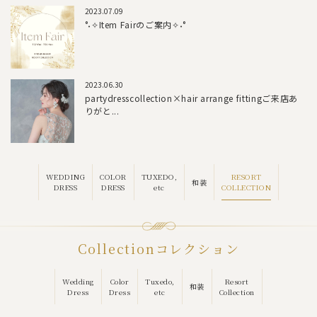
2023.07.09
°˖✧Item Fairのご案内✧˖°
2023.06.30
partydresscollection×hair arrange fittingご来店あ
りがと...
RESORT
WEDDING
COLOR
TUXEDO,
和装
COLLECTION
DRESS
DRESS
etc
Collection
コレクション
Wedding
Color
Tuxedo,
Resort
和装
Dress
Dress
etc
Collection