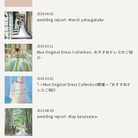
2024.04.05
wedding report -March yatsugatake-
2024.03.11
Mue Original Dress Collection -おすすめドレスのご紹
介-
2024.03.02
°˖✧Mue Original Dress Collection開催✧˖°おすすめド
レスご紹介
2023.08.06
wedding report -May karuizawa-