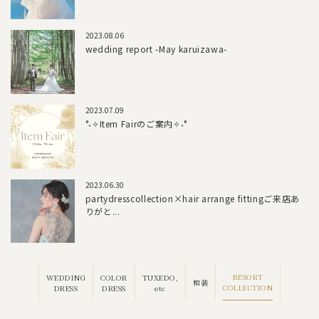
2023.08.06
wedding report -May karuizawa-
2023.07.09
°˖✧Item Fairのご案内✧˖°
2023.06.30
partydresscollection×hair arrange fittingご来店あ
りがと...
RESORT
WEDDING
COLOR
TUXEDO,
和装
COLLECTION
DRESS
DRESS
etc