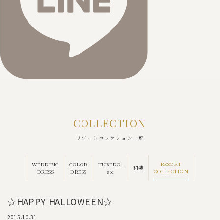
COLLECTION
リゾートコレクション一覧
RESORT
WEDDING
COLOR
TUXEDO,
和装
COLLECTION
DRESS
DRESS
etc
☆HAPPY HALLOWEEN☆
2015.10.31