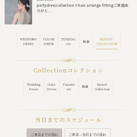
partydresscollection×hair arrange fittingご来店あ
りがと...
RESORT
WEDDING
COLOR
TUXEDO,
和装
COLLECTION
DRESS
DRESS
etc
Collection
コレクション
Wedding
Color
Tuxedo,
Resort
和装
Dress
Dress
etc
Collection
当日までのスケジュール
ご来店までの流れ
ご来店～当日までの流れ