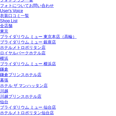
フォトプラン一覧
フォトについてお問い合わせ
User's Voice
衣装口コミ一覧
Shop List
全店舗
東京
ブライダリウム ミュー 東京本店（高輪）
ブライダリウム ミュー 銀座店
ホテルメトロポリタン店
ロイヤルパークホテル店
横浜
ブライダリウム ミュー 横浜店
鎌倉
鎌倉プリンスホテル店
幕張
ホテル ザ マンハッタン店
川越
川越プリンスホテル店
仙台
ブライダリウム ミュー 仙台店
ホテルメトロポリタン仙台店