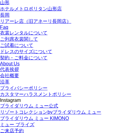
山形
ホテルメトロポリタン山形店
長岡
リアーレ店（旧アネーリ長岡店）
Faq
衣裳レンタルについて
ご列席衣裳関して
ご試着について
ドレスのサイズについて
契約・ご料金について
About Us
代表挨拶
会社概要
沿革
プライバシーポリシー
カスタマーハラスメントポリシー
Instagram
ブライダリウム ミュー公式
リゾートコレクションbyブライダリウム ミュー
ブライダリウム ミュー KIMONO
ミュー ブライズ
ご来店予約