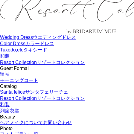
Wedding Dress
ウエディングドレス
Color Dress
カラードレス
Tuxedo,etc
タキシード
和装
Resort Collection
リゾートコレクション
Guest Formal
留袖
モーニングコート
Catalog
Santa felice
サンタフェリーチェ
Resort Collection
リゾートコレクション
和装
列席衣裳
Beauty
ヘアメイクについてお問い合わせ
Photo