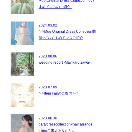
Mue Original Dress Collection -おす
すめドレスのご紹介-
2024.03.02
°˖✧Mue Original Dress Collection開
催✧˖°おすすめドレスご紹介
2023.08.06
wedding report -May karuizawa-
2023.07.09
°˖✧Item Fairのご案内✧˖°
2023.06.30
partydresscollection×hair arrange
fittingご来店ありがと...