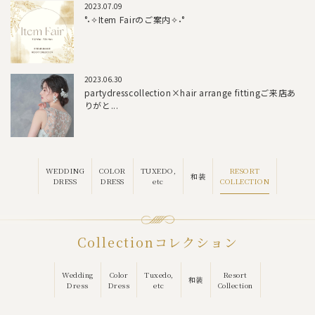
2023.07.09
°˖✧Item Fairのご案内✧˖°
2023.06.30
partydresscollection×hair arrange fittingご来店あ
りがと...
RESORT
WEDDING
COLOR
TUXEDO,
和装
COLLECTION
DRESS
DRESS
etc
Collection
コレクション
Wedding
Color
Tuxedo,
Resort
和装
Dress
Dress
etc
Collection