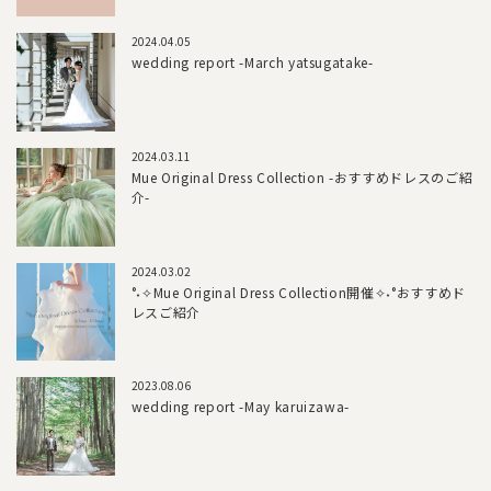
2024.04.05
wedding report -March yatsugatake-
2024.03.11
Mue Original Dress Collection -おすすめドレスのご紹
介-
2024.03.02
°˖✧Mue Original Dress Collection開催✧˖°おすすめド
レスご紹介
2023.08.06
wedding report -May karuizawa-