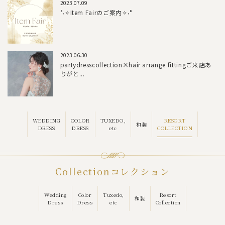
2023.07.09
°˖✧Item Fairのご案内✧˖°
2023.06.30
partydresscollection×hair arrange fittingご来店あ
りがと...
RESORT
WEDDING
COLOR
TUXEDO,
和装
COLLECTION
DRESS
DRESS
etc
Collection
コレクション
Wedding
Color
Tuxedo,
Resort
和装
Dress
Dress
etc
Collection