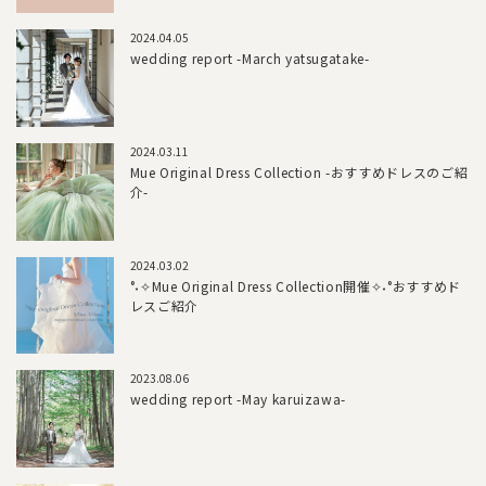
2024.04.05
wedding report -March yatsugatake-
2024.03.11
Mue Original Dress Collection -おすすめドレスのご紹
介-
2024.03.02
°˖✧Mue Original Dress Collection開催✧˖°おすすめド
レスご紹介
2023.08.06
wedding report -May karuizawa-