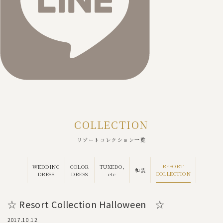
COLLECTION
リゾートコレクション一覧
RESORT
WEDDING
COLOR
TUXEDO,
和装
COLLECTION
DRESS
DRESS
etc
☆ Resort Collection Halloween ☆
2017.10.12