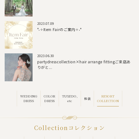
2023.07.09
°˖✧Item Fairのご案内✧˖°
2023.06.30
partydresscollection×hair arrange fittingご来店あ
りがと...
RESORT
WEDDING
COLOR
TUXEDO,
和装
COLLECTION
DRESS
DRESS
etc
Collection
コレクション