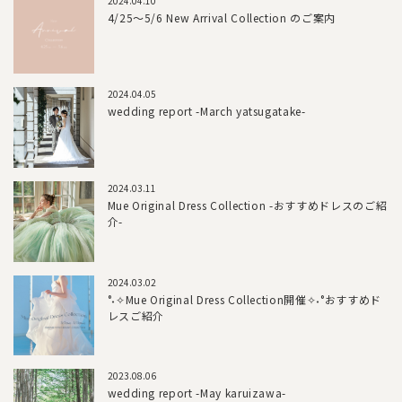
2024.04.10
4/25～5/6 New Arrival Collection のご案内
2024.04.05
wedding report -March yatsugatake-
2024.03.11
Mue Original Dress Collection -おすすめドレスのご紹
介-
2024.03.02
°˖✧Mue Original Dress Collection開催✧˖°おすすめド
レスご紹介
2023.08.06
wedding report -May karuizawa-