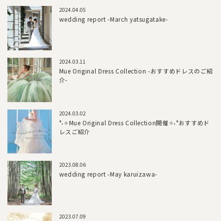
2024.04.05
wedding report -March yatsugatake-
2024.03.11
Mue Original Dress Collection -おすすめドレスのご紹
介-
2024.03.02
°˖✧Mue Original Dress Collection開催✧˖°おすすめド
レスご紹介
2023.08.06
wedding report -May karuizawa-
2023.07.09