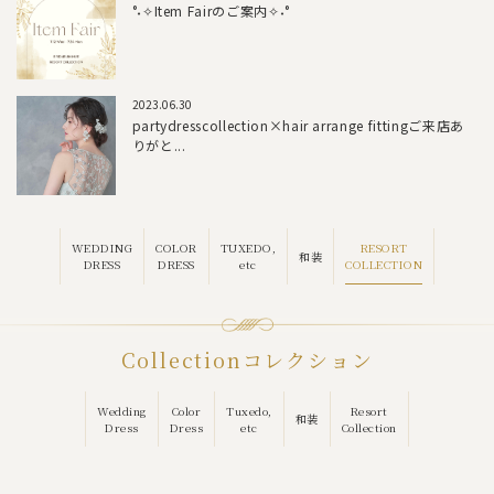
°˖✧Item Fairのご案内✧˖°
2023.06.30
partydresscollection×hair arrange fittingご来店あ
りがと...
RESORT
WEDDING
COLOR
TUXEDO,
和装
COLLECTION
DRESS
DRESS
etc
Collection
コレクション
Wedding
Color
Tuxedo,
Resort
和装
Dress
Dress
etc
Collection