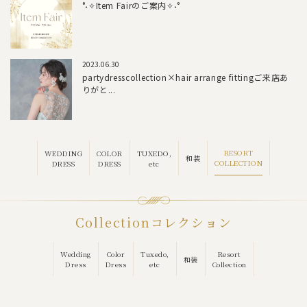
°˖✧Item Fairのご案内✧˖°
2023.06.30
partydresscollection×hair arrange fittingご来店あ
りがと...
RESORT
WEDDING
COLOR
TUXEDO,
和装
COLLECTION
DRESS
DRESS
etc
Collection
コレクション
Wedding
Color
Tuxedo,
Resort
和装
Dress
Dress
etc
Collection