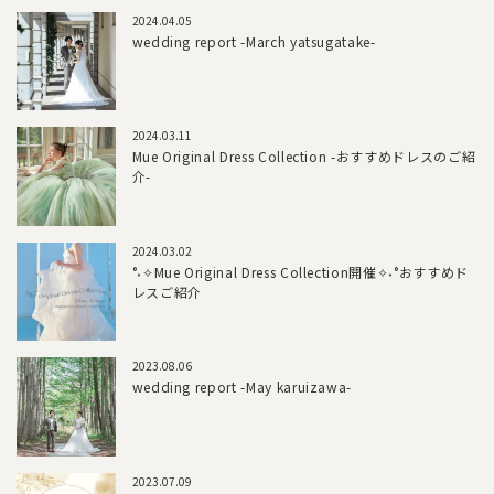
2024.04.05
wedding report -March yatsugatake-
2024.03.11
Mue Original Dress Collection -おすすめドレスのご紹
介-
2024.03.02
°˖✧Mue Original Dress Collection開催✧˖°おすすめド
レスご紹介
2023.08.06
wedding report -May karuizawa-
2023.07.09