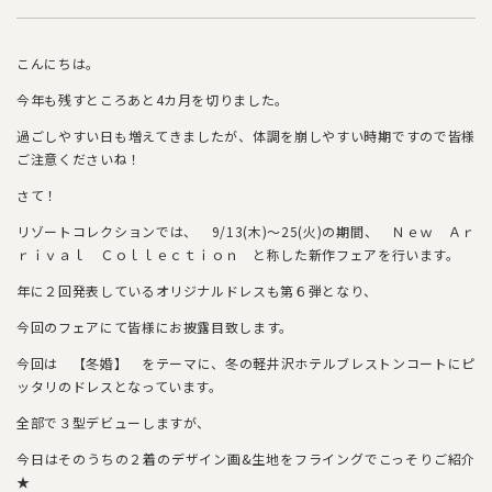
こんにちは。
今年も残すところあと4カ月を切りました。
過ごしやすい日も増えてきましたが、体調を崩しやすい時期ですので皆様
ご注意くださいね！
さて！
リゾートコレクションでは、 9/13(木)～25(火)の期間、 Ｎｅｗ Ａｒ
ｒｉｖａｌ Ｃｏｌｌｅｃｔｉｏｎ と称した新作フェアを行います。
年に２回発表しているオリジナルドレスも第６弾となり、
今回のフェアにて皆様にお披露目致します。
今回は 【冬婚】 をテーマに、冬の軽井沢ホテルブレストンコートにピ
ッタリのドレスとなっています。
全部で３型デビューしますが、
今日はそのうちの２着のデザイン画&生地をフライングでこっそりご紹介
★