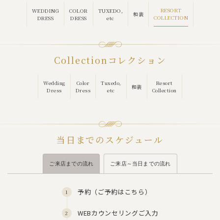
RESORT
WEDDING
COLOR
TUXEDO,
和装
COLLECTION
DRESS
DRESS
etc
Collection
コレクション
Wedding
Color
Tuxedo,
Resort
和装
Dress
Dress
etc
Collection
当日までのスケジュール
ご来店までの流れ
ご来店～当日までの流れ
予約（
ご予約はこちら
）
WEBカウンセリングご入力