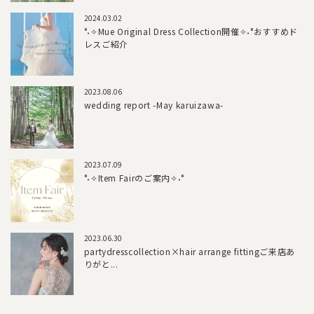
2024.03.02
°˖✧Mue Original Dress Collection開催✧˖°おすすめド
レスご紹介
2023.08.06
wedding report -May karuizawa-
2023.07.09
°˖✧Item Fairのご案内✧˖°
2023.06.30
partydresscollection×hair arrange fittingご来店あ
りがと...