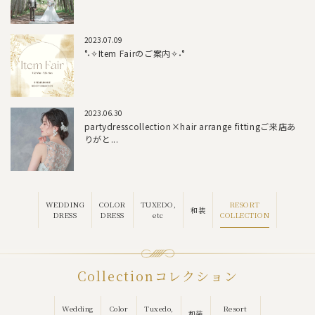
2023.07.09
°˖✧Item Fairのご案内✧˖°
2023.06.30
partydresscollection×hair arrange fittingご来店あ
りがと...
RESORT
WEDDING
COLOR
TUXEDO,
和装
COLLECTION
DRESS
DRESS
etc
Collection
コレクション
Wedding
Color
Tuxedo,
Resort
和装