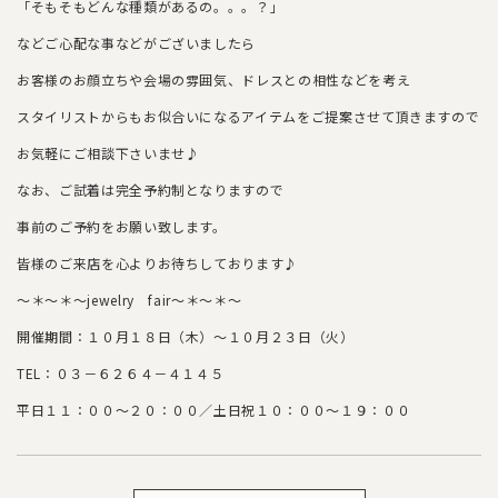
「そもそもどんな種類があるの。。。？」
などご心配な事などがございましたら
お客様のお顔立ちや会場の雰囲気、ドレスとの相性などを考え
スタイリストからもお似合いになるアイテムをご提案させて頂きますので
お気軽にご相談下さいませ♪
なお、ご試着は完全予約制となりますので
事前のご予約をお願い致します。
皆様のご来店を心よりお待ちしております♪
～＊～＊～jewelry fair～＊～＊～
開催期間：１０月１８日（木）～１０月２３日（火）
TEL：０３－６２６４－４１４５
平日１１：００～２０：００／土日祝１０：００～１９：００