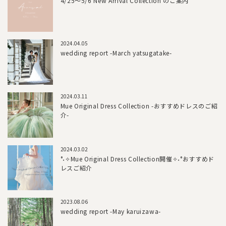
4/25～5/6 New Arrival Collection のご案内
2024.04.05
wedding report -March yatsugatake-
2024.03.11
Mue Original Dress Collection -おすすめドレスのご紹
介-
2024.03.02
°˖✧Mue Original Dress Collection開催✧˖°おすすめド
レスご紹介
2023.08.06
wedding report -May karuizawa-