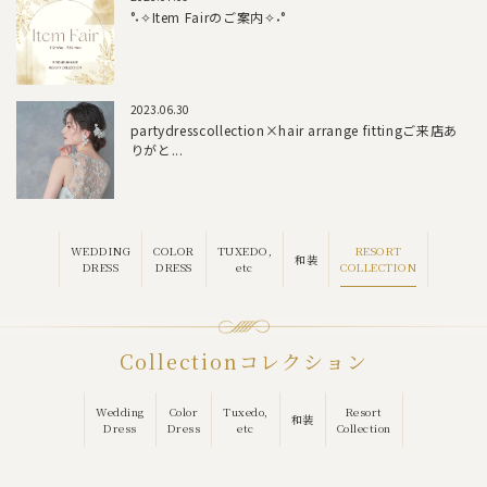
°˖✧Item Fairのご案内✧˖°
2023.06.30
partydresscollection×hair arrange fittingご来店あ
りがと...
RESORT
WEDDING
COLOR
TUXEDO,
和装
COLLECTION
DRESS
DRESS
etc
Collection
コレクション
Wedding
Color
Tuxedo,
Resort
和装
Dress
Dress
etc
Collection