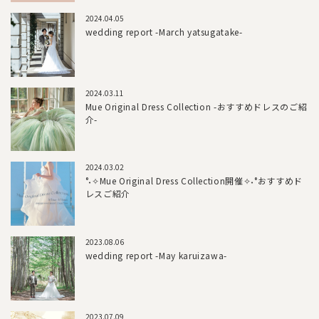
2024.04.05
wedding report -March yatsugatake-
2024.03.11
Mue Original Dress Collection -おすすめドレスのご紹
介-
2024.03.02
°˖✧Mue Original Dress Collection開催✧˖°おすすめド
レスご紹介
2023.08.06
wedding report -May karuizawa-
2023.07.09