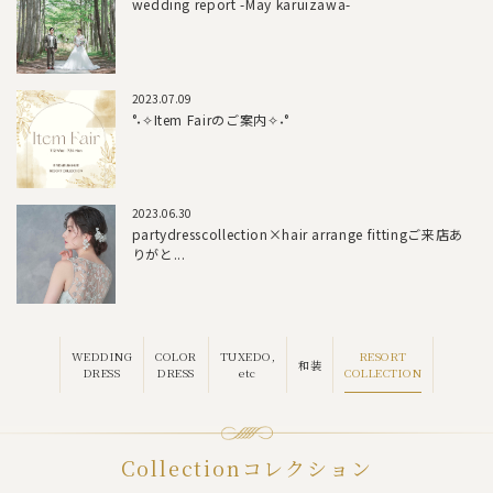
wedding report -May karuizawa-
2023.07.09
°˖✧Item Fairのご案内✧˖°
2023.06.30
partydresscollection×hair arrange fittingご来店あ
りがと...
RESORT
WEDDING
COLOR
TUXEDO,
和装
COLLECTION
DRESS
DRESS
etc
Collection
コレクション