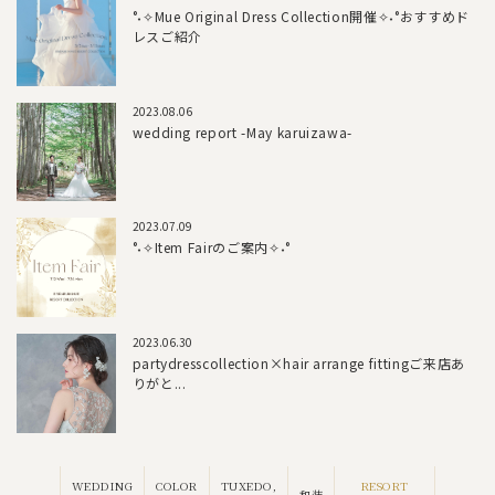
°˖✧Mue Original Dress Collection開催✧˖°おすすめド
レスご紹介
2023.08.06
wedding report -May karuizawa-
2023.07.09
°˖✧Item Fairのご案内✧˖°
2023.06.30
partydresscollection×hair arrange fittingご来店あ
りがと...
RESORT
WEDDING
COLOR
TUXEDO,
和装