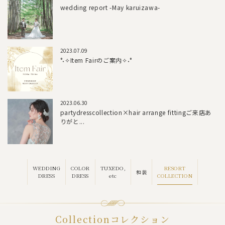
wedding report -May karuizawa-
2023.07.09
°˖✧Item Fairのご案内✧˖°
2023.06.30
partydresscollection×hair arrange fittingご来店あ
りがと...
RESORT
WEDDING
COLOR
TUXEDO,
和装
COLLECTION
DRESS
DRESS
etc
Collection
コレクション