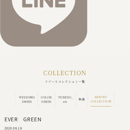
COLLECTION
リゾートコレクション一覧
RESORT
WEDDING
COLOR
TUXEDO,
和装
COLLECTION
DRESS
DRESS
etc
EVER GREEN
2020.06.16