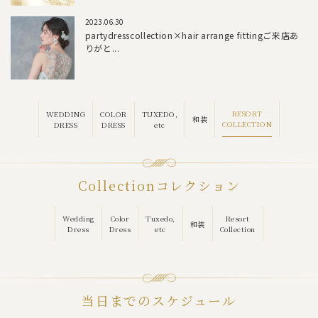
2023.06.30
partydresscollection×hair arrange fittingご来店あ
りがと...
RESORT
WEDDING
COLOR
TUXEDO,
和装
COLLECTION
DRESS
DRESS
etc
Collection
コレクション
Wedding
Color
Tuxedo,
Resort
和装
Dress
Dress
etc
Collection
当日までのスケジュール