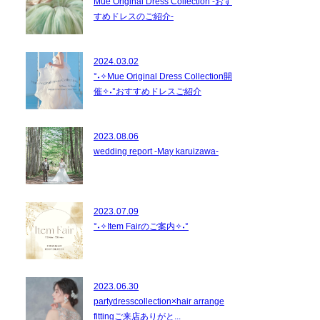
Mue Original Dress Collection -おす
すめドレスのご紹介-
2024.03.02
°˖✧Mue Original Dress Collection開
催✧˖°おすすめドレスご紹介
2023.08.06
wedding report -May karuizawa-
2023.07.09
°˖✧Item Fairのご案内✧˖°
2023.06.30
partydresscollection×hair arrange
fittingご来店ありがと...