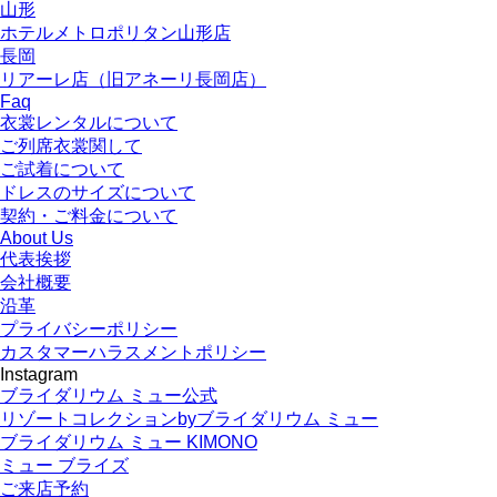
山形
ホテルメトロポリタン山形店
長岡
リアーレ店（旧アネーリ長岡店）
Faq
衣裳レンタルについて
ご列席衣裳関して
ご試着について
ドレスのサイズについて
契約・ご料金について
About Us
代表挨拶
会社概要
沿革
プライバシーポリシー
カスタマーハラスメントポリシー
Instagram
ブライダリウム ミュー公式
リゾートコレクションbyブライダリウム ミュー
ブライダリウム ミュー KIMONO
ミュー ブライズ
ご来店予約