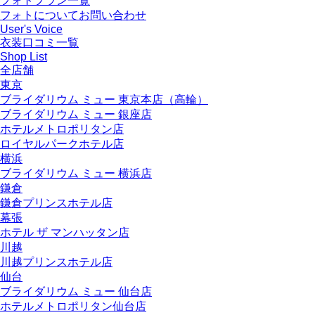
フォトプラン一覧
フォトについてお問い合わせ
User's Voice
衣装口コミ一覧
Shop List
全店舗
東京
ブライダリウム ミュー 東京本店（高輪）
ブライダリウム ミュー 銀座店
ホテルメトロポリタン店
ロイヤルパークホテル店
横浜
ブライダリウム ミュー 横浜店
鎌倉
鎌倉プリンスホテル店
幕張
ホテル ザ マンハッタン店
川越
川越プリンスホテル店
仙台
ブライダリウム ミュー 仙台店
ホテルメトロポリタン仙台店