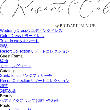
Wedding Dress
ウエディングドレス
Color Dress
カラードレス
Tuxedo,etc
タキシード
和装
Resort Collection
リゾートコレクション
Guest Formal
留袖
モーニングコート
Catalog
Santa felice
サンタフェリーチェ
Resort Collection
リゾートコレクション
和装
列席衣裳
Beauty
ヘアメイクについてお問い合わせ
Photo